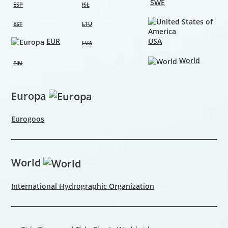
SWE
ESP
ISL
EST
LTU
EUR
USA
LVA
World
FIN
Europa
Eurogoos
World
International Hydrographic Organization