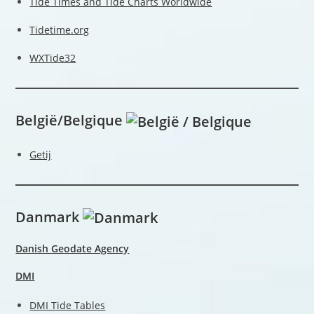
Tide Times and Tide Charts Worldwide
Tidetime.org
WXTide32
België/Belgique
Getij
Danmark
Danish Geodate Agency
DMI
DMI Tide Tables