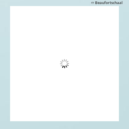
➱
Beaufortschaal