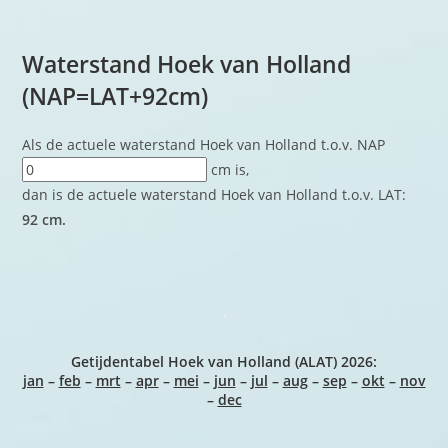
Waterstand Hoek van Holland
(NAP=LAT+92cm)
​ Als de actuele waterstand Hoek van Holland t.o.v. NAP
cm is, ​
dan is de actuele waterstand Hoek van Holland t.o.v. LAT:
92 cm.
Getijdentabel Hoek van Holland (ALAT) 2026:
jan
–
feb
–
mrt
–
apr
–
mei
–
jun
–
jul
–
aug
–
sep
–
okt
–
nov
–
dec