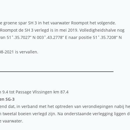
 de groene spar SH 3 in het vaarwater Roompot het volgende.
 Roompot de SH 3 verlegd is in mei 2019. Volledigheidshalve nog
van 51˚.35.7027” N 003˚.43.2778” E naar positie 51˚.35.7208” N
8-2021 is vervallen.
 9.4 tot Passage Vlissingen km 87.4
 en SG-3
nd dat, in verband met het optreden van verondiepingen nabij he
 tweetal boeien verlegd zijn. Na onderstaande verlegging liggen 
e vaarwater.