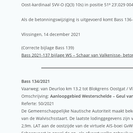
Oost-kardinaal SVV-O (Q(3) 10s) in positie 51⁰ 23′,029 004
Als de betonningswijziging is uitgevoerd komt Bass 136-
Vlissingen, 14 december 2021
(Correcte bijlage Bass 139)
Bass 2021-137 bijlage WS – Schaar van Valkenisse- beto
Bass 134/2021
Vaarweg: van Deurloo km 13.2 tot Blokgrens Oostgat / Vl
Omschrijving:
Aanloopgebied Westerschelde – Geul van 
Referte: 50/2021
De Gemeenschappelijke Nautische Autoriteit maakt beke
van de Walvischsstaart. De laatste lodinggegevens zijn
2,9m. LAT aan de oostzijde van de virtuele AIS-boei Gv