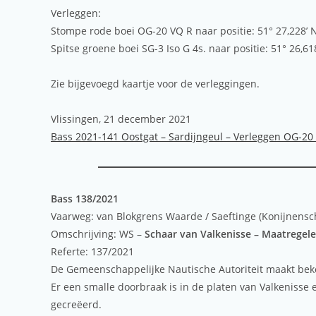
Verleggen:
Stompe rode boei OG-20 VQ R naar positie: 51° 27,228’ N
Spitse groene boei SG-3 Iso G 4s. naar positie: 51° 26,61
Zie bijgevoegd kaartje voor de verleggingen.
Vlissingen, 21 december 2021
Bass 2021-141 Oostgat – Sardijngeul – Verleggen OG-20 
Bass 138/2021
Vaarweg: van Blokgrens Waarde / Saeftinge (Konijnensc
Omschrijving: WS –
Schaar van Valkenisse – Maatregel
Referte: 137/2021
De Gemeenschappelijke Nautische Autoriteit maakt bek
Er een smalle doorbraak is in de platen van Valkenisse
gecreëerd.