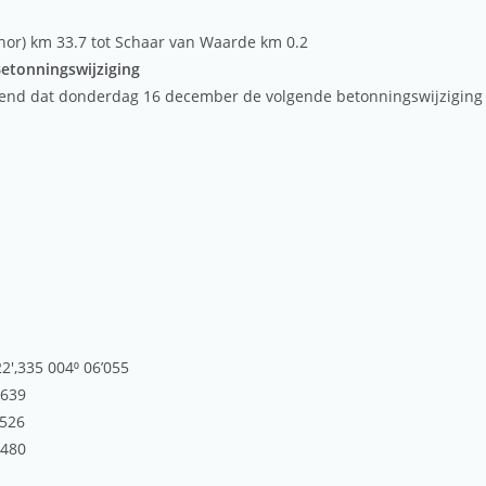
hor) km 33.7 tot Schaar van Waarde km 0.2
Betonningswijziging
kend dat donderdag 16 december de volgende betonningswijziging
22′,335 004⁰ 06’055
,639
,526
,480