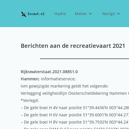
Ga
naar
Hydro
Meteo
Navigo
inhoud
Berichten aan de recreatievaart 2021
Rijkswaterstaat.2021.08851.0
Hammen
; informatieservice;
Ivm gewijzigde markering geldt het volgende:
Verlegging veiligheidlijn Oosterscheldekering Hammen 
*Verlegd:
– De gele boei H 4V naar positie 51°39.4436’N 003°44.28
– De gele boei H 6V naar positie 51°39.6001’N 003°44.27
– De gele boei H 8V naar positie 51°39.7592’N 003°44.24