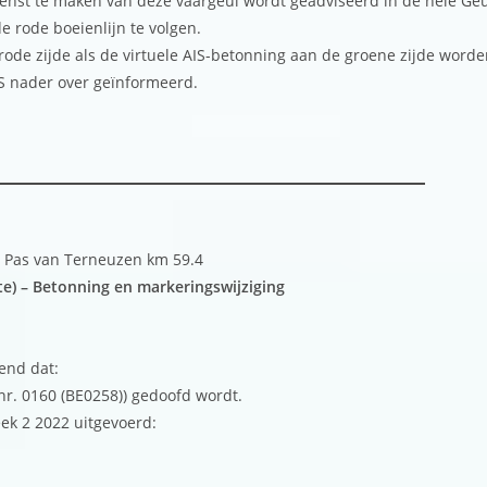
wenst te maken van deze vaargeul wordt geadviseerd in de hele Ge
e rode boeienlijn te volgen.
rode zijde als de virtuele AIS-betonning aan de groene zijde word
S nader over geïnformeerd.
t Pas van Terneuzen km 59.4
e) – Betonning en markeringswijziging
end dat:
nr. 0160 (BE0258)) gedoofd wordt.
ek 2 2022 uitgevoerd: