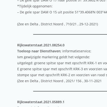
– De gele spar DAM O 17 naar positie 51°39.5602’N 003°
*Tijdelijk opgenomen:
– De gele spar DAM O 15 uit positie 51°39.4068’N 003°4
(Zee en Delta , District Noord , 710/21 , 29-12-2021)
Rijkswaterstaat.2021.08254.0
Toeloop naar Diensthaven
; informatieservice;
Ivm gewijzigde markering geldt het volgende:
uitgelegd: groene spitse spar met opschrift KRK-1 en voo
E groene spitse spar met opschrift KRK-3 en voorzien van
stompe spar met opschrift KRK-2 en voorzien van rood st
(Zee en Delta , District Noord , 2021/ 156 , 30-11-2021
Rijkswaterstaat.2021.05889.1