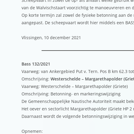
Scheepvaart in zowel de op- als afvaart welke gebruik 
van de Walvischstaart voorzichtig te manoeuvreren en d
Op korte termijn zal zowel de fysieke betonning aan de 
aangepast. De scheepvaart wordt hier middels een BAS
Vlissingen, 10 december 2021
Bass 132/2021
Vaarweg: van Ankergebied Put v. Tern. Pos B km 62.3 to
Omschrijving:
Westerschelde – Margarethapolder (Griet
Vaarweg: Westerschelde – Margarethapolder (Griete)
Omschrijving: Betonning- en markeringswijziging
De Gemeenschappelijke Nautische Autoriteit maakt bek
Het oever en sectorlicht Margarethapolder (Griete HP 2 
Daarnaast wordt de volgende betonningswijziging in we
Opnemen: