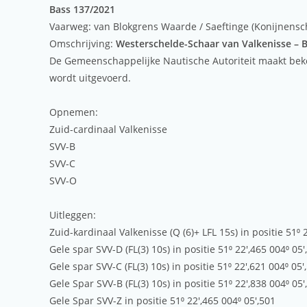
Bass 137/2021
Vaarweg: van Blokgrens Waarde / Saeftinge (Konijnensc
Omschrijving:
Westerschelde-Schaar van Valkenisse – 
De Gemeenschappelijke Nautische Autoriteit maakt be
wordt uitgevoerd.
Opnemen:
Zuid-cardinaal Valkenisse
SVV-B
SVV-C
SVV-O
Uitleggen:
Zuid-kardinaal Valkenisse (Q (6)+ LFL 15s) in positie 51⁰ 
Gele spar SVV-D (FL(3) 10s) in positie 51⁰ 22′,465 004⁰ 05′
Gele spar SVV-C (FL(3) 10s) in positie 51⁰ 22′,621 004⁰ 05′
Gele Spar SVV-B (FL(3) 10s) in positie 51⁰ 22′,838 004⁰ 05′
Gele Spar SVV-Z in positie 51⁰ 22′,465 004⁰ 05′,501