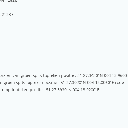
44.4282’E
4.2123’E
rzien van groen spits topteken positie : 51 27.3430’ N 004 13.9600’
 groen spits topteken positie : 51 27.3020’ N 004 14.0060’ E rode
omp topteken positie : 51 27.3930’ N 004 13.9200’ E