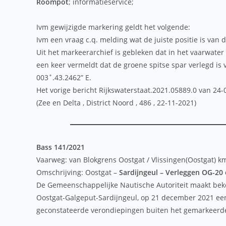
Roompot
; informatieservice;
Ivm gewijzigde markering geldt het volgende:
Ivm een vraag c.q. melding wat de juiste positie is van
Uit het markeerarchief is gebleken dat in het vaarwater
een keer vermeldt dat de groene spitse spar verlegd is 
003˚.43.2462” E.
Het vorige bericht Rijkswaterstaat.2021.05889.0 van 24-0
(Zee en Delta , District Noord , 486 , 22-11-2021)
Bass 141/2021
Vaarweg: van Blokgrens Oostgat / Vlissingen(Oostgat) km
Omschrijving: Oostgat –
Sardijngeul – Verleggen OG-20
De Gemeenschappelijke Nautische Autoriteit maakt beke
Oostgat-Galgeput-Sardijngeul, op 21 december 2021 een
geconstateerde verondiepingen buiten het gemarkeerd