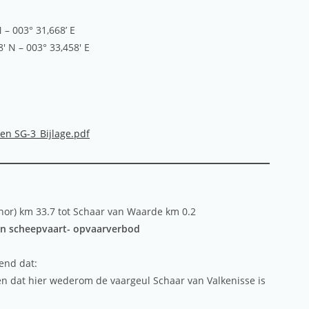
 – 003° 31,668’ E
8′ N – 003° 33,458′ E
en SG-3_Bijlage.pdf
hor) km 33.7 tot Schaar van Waarde km 0.2
en scheepvaart- opvaarverbod
end dat:
 en dat hier wederom de vaargeul Schaar van Valkenisse is