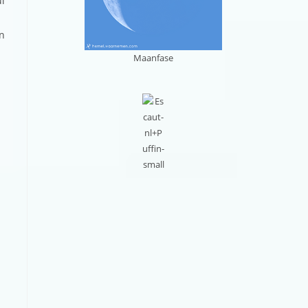
ul
en
Maanfase