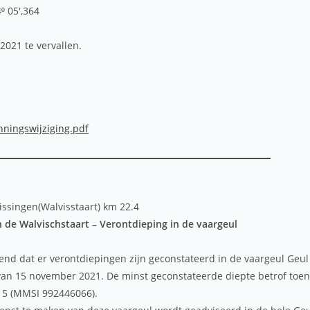
⁰ 05′,364
2021 te vervallen.
nningswijziging.pdf
issingen(Walvisstaart) km 22.4
de Walvischstaart – Verontdieping in de vaargeul
nd dat er verontdiepingen zijn geconstateerd in de vaargeul Geul
 van 15 november 2021. De minst geconstateerde diepte betrof toen
W 5 (MMSI 992446066).